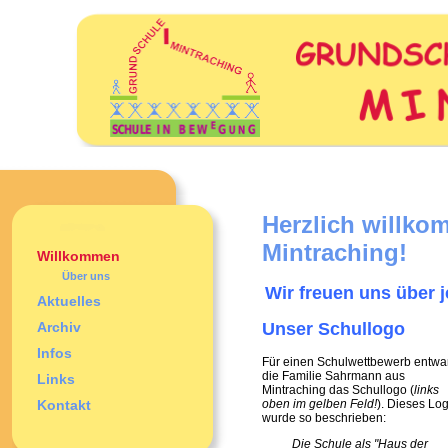
Herzlich willk
Mintraching!
Willkommen
Über uns
Wir freuen uns über
Aktuelles
Archiv
Un
ser
Schullogo
Infos
Für einen Schulwettbewerb entwa
die Familie Sahrmann aus
Links
Mintraching das Schullogo (
links
Kontakt
oben im gelben Feld!
). Dieses Lo
wurde so beschrieben:
Die Schule als "Haus der