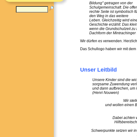
Bildung" getragen von der
Schulgemeinschaft. Die offe
rechte Seite ist symbolisch fü
den Weg in das weitere
Leben. Gleichzeitig wird ein
Geschichte erzählt: Das kle
wenn die Grundschulzeit zu 
Dachform der Mintrachinger 
Wir dürfen es verwenden. Herzlic
Das Schullogo haben wir mit dem S
Unser Leitbild
Unsere
Kinder
sind
die
wic
sorgsame Zuwendung verl
und dann
aufbrechen, um 
(Henri Nouwen)
Wir stel
und wollen einen B
Dabei achten 
Hilfsbereitsc
Schwerpunkte setzen wir i